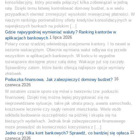
konsolidacyjny, który pozwala połączyć kilka zobowiązań w jedną
ratę. Dzięki temu łatwiej kontrolować domowy budżet, a w wielu
przypadkach również zmniejszyć wysokość miesięcznej płatności. W
naszym rankingu porównaliśmy oferty kredytów konsolidacyjnych w
największych bankach na polskim […]
Gdzie najwygodniej wymieniać waluty? Ranking kantorów w
1 lipca 2026
aplikacjach bankowych
Polacy coraz rzadziej odwiedzają stacjonarne kantory. I to nawet w
sezonie wakacyjnym. Obecnie wymiana walut odbywa się przede
wszystkim w aplikacjach bankowych. W końcu to wygodne
rozwiązanie dostępne przez całą dobę. Wakacje już się zaczęły.
Sprawdźmy zatem, które banki oferują najlepsze opcje wymiany
złotówek.
16
Poduszka finansowa. Jak zabezpieczyć domowy budżet?
czerwca 2026
W ostatnim czasie sporo się mówi o tworzeniu tzw. poduszki
finansowej. Dzięki niej można lepiej przygotować się na
nieprzewidziane sytuacje, takie jak utrata pracy, awaria samochodu,
kosztowne leczenie czy nagły remont mieszkania. Wiele osób
odkłada budowanie oszczędności na później i skupia się na
bieżących wydatkach. Jednak brak zabezpieczenia finansowego
może prowadzić do konieczności korzystania z […]
11
Jedno czy kilka kont bankowych? Sprawdź, co bardziej się opłaca
czerwca 2026