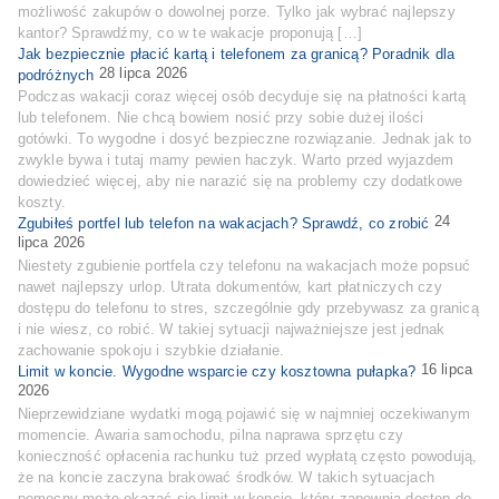
możliwość zakupów o dowolnej porze. Tylko jak wybrać najlepszy
kantor? Sprawdźmy, co w te wakacje proponują […]
Jak bezpiecznie płacić kartą i telefonem za granicą? Poradnik dla
28 lipca 2026
podróżnych
Podczas wakacji coraz więcej osób decyduje się na płatności kartą
lub telefonem. Nie chcą bowiem nosić przy sobie dużej ilości
gotówki. To wygodne i dosyć bezpieczne rozwiązanie. Jednak jak to
zwykle bywa i tutaj mamy pewien haczyk. Warto przed wyjazdem
dowiedzieć więcej, aby nie narazić się na problemy czy dodatkowe
koszty.
24
Zgubiłeś portfel lub telefon na wakacjach? Sprawdź, co zrobić
lipca 2026
Niestety zgubienie portfela czy telefonu na wakacjach może popsuć
nawet najlepszy urlop. Utrata dokumentów, kart płatniczych czy
dostępu do telefonu to stres, szczególnie gdy przebywasz za granicą
i nie wiesz, co robić. W takiej sytuacji najważniejsze jest jednak
zachowanie spokoju i szybkie działanie.
16 lipca
Limit w koncie. Wygodne wsparcie czy kosztowna pułapka?
2026
Nieprzewidziane wydatki mogą pojawić się w najmniej oczekiwanym
momencie. Awaria samochodu, pilna naprawa sprzętu czy
konieczność opłacenia rachunku tuż przed wypłatą często powodują,
że na koncie zaczyna brakować środków. W takich sytuacjach
pomocny może okazać się limit w koncie, który zapewnia dostęp do