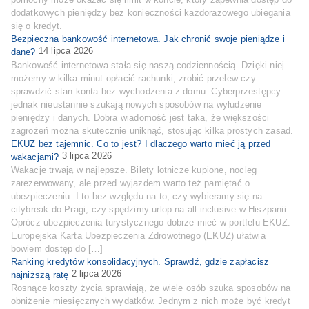
dodatkowych pieniędzy bez konieczności każdorazowego ubiegania
się o kredyt.
Bezpieczna bankowość internetowa. Jak chronić swoje pieniądze i
14 lipca 2026
dane?
Bankowość internetowa stała się naszą codziennością. Dzięki niej
możemy w kilka minut opłacić rachunki, zrobić przelew czy
sprawdzić stan konta bez wychodzenia z domu. Cyberprzestępcy
jednak nieustannie szukają nowych sposobów na wyłudzenie
pieniędzy i danych. Dobra wiadomość jest taka, że większości
zagrożeń można skutecznie uniknąć, stosując kilka prostych zasad.
EKUZ bez tajemnic. Co to jest? I dlaczego warto mieć ją przed
3 lipca 2026
wakacjami?
Wakacje trwają w najlepsze. Bilety lotnicze kupione, nocleg
zarezerwowany, ale przed wyjazdem warto też pamiętać o
ubezpieczeniu. I to bez względu na to, czy wybieramy się na
citybreak do Pragi, czy spędzimy urlop na all inclusive w Hiszpanii.
Oprócz ubezpieczenia turystycznego dobrze mieć w portfelu EKUZ.
Europejska Karta Ubezpieczenia Zdrowotnego (EKUZ) ułatwia
bowiem dostęp do […]
Ranking kredytów konsolidacyjnych. Sprawdź, gdzie zapłacisz
2 lipca 2026
najniższą ratę
Rosnące koszty życia sprawiają, że wiele osób szuka sposobów na
obniżenie miesięcznych wydatków. Jednym z nich może być kredyt