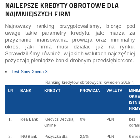
NAJLEPSZE KREDYTY OBROTOWE DLA
NAJMNIEJSZYCH FIRM
Najnowszy ranking przygotowaliśmy, biorąc pod
uwagę takie parametry kredytu, jak: marża za
przyznanie finansowania, prowizja oraz minimalny
okres, jaki firma musi działać już na rynku.
Sprawdziliśmy również, w jakich walutach najczęściej
pożyczają pieniądze banki drobnym przedsiębiorcom.
Test Sony Xperia X
Ranking kredytów obrotowych: kwiecień 2016 r.
LP.
BANK
KREDYT
PROWIZJA
WALUTA
MINI
OKRE
ISTNI
FIRM
1.
Idea Bank
Kredyt z Decyzją
0%
PLN
bez
Online
ogran
2.
ING Bank
Pożyczka dla
2,5%
PLN
6 mie