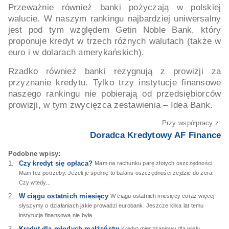
Przeważnie również banki pożyczają w polskiej
walucie. W naszym rankingu najbardziej uniwersalny
jest pod tym względem Getin Noble Bank, który
proponuje kredyt w trzech różnych walutach (także w
euro i w dolarach amerykańskich).
Rzadko również banki rezygnują z prowizji za
przyznanie kredytu. Tylko trzy instytucje finansowe
naszego rankingu nie pobierają od przedsiębiorców
prowizji, w tym zwycięzca zestawienia – Idea Bank.
Przy współpracy z:
Doradca Kredytowy AF Finance
Podobne wpisy:
Czy kredyt się opłaca?
Mam na rachunku parę złotych oszczędności.
Mam też potrzeby. Jezeli je spełnię to balans oszczędności zejdzie do zera.
Czy wtedy...
W ciągu ostatnich miesięcy
W ciągu ostatnich miesięcy coraz więcej
słyszymy o działaniach jakie prowadzi eurobank. Jeszcze kilka lat temu
instytucja finansowa nie była...
Kredyt dla młodych małżeństw
Kredyt mieszkaniowy dla wielu