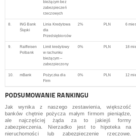
bieżącym bez
zabezpieczeń
rzeczowych
8.
ING Bank
Linia Kredytowa
2%
PLN
6 mie
Śląski
dla
Przedsiębiorców
9.
Raiffeisen
Limit kredytowy
0%
PLN
18 mi
Polbank
w rachunku
bieżącym –
zabezpieczony
10.
mBank
Pożyczka dla
0%
PLN
12 mi
Firm
PODSUMOWANIE RANKINGU
Jak wynika z naszego zestawienia, większość
banków chętnie pożycza małym firmom pieniądze,
ale najczęściej żąda za to jakiejś formy
zabezpieczenia. Nierzadko jest to hipoteka na
nieruchomości lub zabezpieczenie rzeczowe.