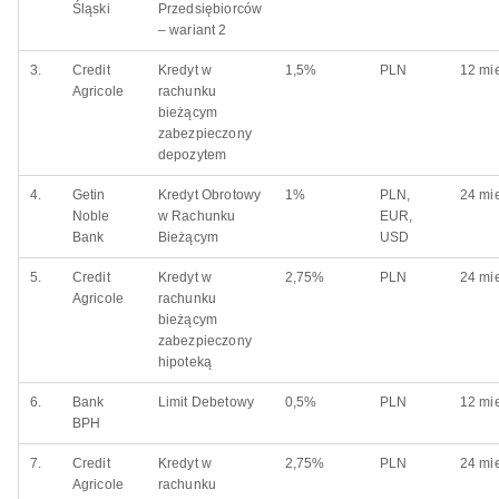
Śląski
Przedsiębiorców
– wariant 2
3.
Credit
Kredyt w
1,5%
PLN
12 mi
Agricole
rachunku
bieżącym
zabezpieczony
depozytem
4.
Getin
Kredyt Obrotowy
1%
PLN,
24 mi
Noble
w Rachunku
EUR,
Bank
Bieżącym
USD
5.
Credit
Kredyt w
2,75%
PLN
24 mi
Agricole
rachunku
bieżącym
zabezpieczony
hipoteką
6.
Bank
Limit Debetowy
0,5%
PLN
12 mi
BPH
7.
Credit
Kredyt w
2,75%
PLN
24 mi
Agricole
rachunku