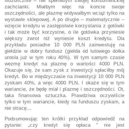
filozoficznie – nie spełniłbym swojej konsumenckiej
zachcianki. Miałbym więc na koncie swoje
oszczędności, ale plazmę widywałbym wciąż tylko na
wystawie sklepowej. A po drugie – matematycznie –
wzięcie kredytu w zastępstwie korzystania z gotówki
i tak może być korzystne, o ile gotówka przyniesie
większy zwrot niż wyniesie koszt kredytu. Dla
przykładu posiadne 10 000 PLN zainwestuję na
giełdzie w dobry fundusz (giełda od lutowego dołka
urosła już w tym roku 40%). W tym samym czasie
wezmę kredyt na plazmę o wartości 4000 PLN.
Okazuje się, że sam zysk z inwestycji spłaciłby mój
kredyt. Bo w międzyczasie na inwestycji 10 000 PLN
zyskam 40%, a więc 4000 PLN. I okaże się w tym
wariancie, że będę miał i plazmę i oszczędności. Ot,
taka finansowa sztuczka. Prawdziwa oczywiście
tylko w tym wariancie, kiedy na funduszu zyskam, a
nie stracę…
Podsumowując ten krótki przykład odpowiedź na
pytanie: „czy kredyt się opłaca ” nie jest