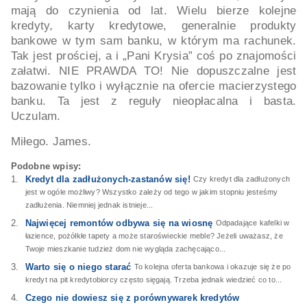
mają do czynienia od lat. Wielu bierze kolejne
kredyty, karty kredytowe, generalnie produkty
bankowe w tym sam banku, w którym ma rachunek.
Tak jest prościej, a i „Pani Krysia” coś po znajomości
załatwi. NIE PRAWDA TO! Nie dopuszczalne jest
bazowanie tylko i wyłącznie na ofercie macierzystego
banku. Ta jest z reguły nieopłacalna i basta.
Uczulam.
Miłego. James.
Podobne wpisy:
Kredyt dla zadłużonych-zastanów się!
Czy kredyt dla zadłużonych
jest w ogóle możliwy? Wszystko zależy od tego w jakim stopniu jesteśmy
zadłużenia. Niemniej jednak istnieje...
Najwięcej remontów odbywa się na wiosnę
Odpadające kafelki w
łazience, pożółkłe tapety a może staroświeckie meble? Jeżeli uważasz, że
Twoje mieszkanie tudzież dom nie wygląda zachęcająco...
Warto się o niego starać
To kolejna oferta bankowa i okazuje się że po
kredyt na pit kredytobiorcy często sięgają. Trzeba jednak wiedzieć co to...
Czego nie dowiesz się z porównywarek kredytów