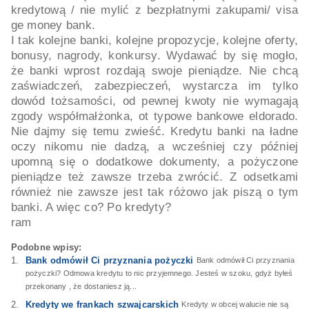
kredytową / nie mylić z bezpłatnymi zakupami/ visa
ge money bank.
I tak kolejne banki, kolejne propozycje, kolejne oferty,
bonusy, nagrody, konkursy. Wydawać by się mogło,
że banki wprost rozdają swoje pieniądze. Nie chcą
zaświadczeń, zabezpieczeń, wystarcza im tylko
dowód tożsamości, od pewnej kwoty nie wymagają
zgody współmałżonka, ot typowe bankowe eldorado.
Nie dajmy się temu zwieść. Kredytu banki na ładne
oczy nikomu nie dadzą, a wcześniej czy później
upomną się o dodatkowe dokumenty, a pożyczone
pieniądze też zawsze trzeba zwrócić. Z odsetkami
również nie zawsze jest tak różowo jak piszą o tym
banki. A więc co? Po kredyty?
ram
Podobne wpisy:
Bank odmówił Ci przyznania pożyczki
Bank odmówił Ci przyznania
pożyczki? Odmowa kredytu to nic przyjemnego. Jesteś w szoku, gdyż byłeś
przekonany , że dostaniesz ją...
Kredyty we frankach szwajcarskich
Kredyty w obcej walucie nie są