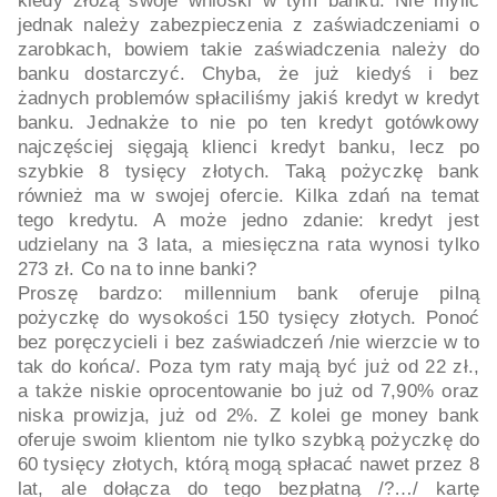
kiedy złożą swoje wnioski w tym banku. Nie mylić
jednak należy zabezpieczenia z zaświadczeniami o
zarobkach, bowiem takie zaświadczenia należy do
banku dostarczyć. Chyba, że już kiedyś i bez
żadnych problemów spłaciliśmy jakiś kredyt w kredyt
banku. Jednakże to nie po ten kredyt gotówkowy
najczęściej sięgają klienci kredyt banku, lecz po
szybkie 8 tysięcy złotych. Taką pożyczkę bank
również ma w swojej ofercie. Kilka zdań na temat
tego kredytu. A może jedno zdanie: kredyt jest
udzielany na 3 lata, a miesięczna rata wynosi tylko
273 zł. Co na to inne banki?
Proszę bardzo: millennium bank oferuje pilną
pożyczkę do wysokości 150 tysięcy złotych. Ponoć
bez poręczycieli i bez zaświadczeń /nie wierzcie w to
tak do końca/. Poza tym raty mają być już od 22 zł.,
a także niskie oprocentowanie bo już od 7,90% oraz
niska prowizja, już od 2%. Z kolei ge money bank
oferuje swoim klientom nie tylko szybką pożyczkę do
60 tysięcy złotych, którą mogą spłacać nawet przez 8
lat, ale dołącza do tego bezpłatną /?…/ kartę