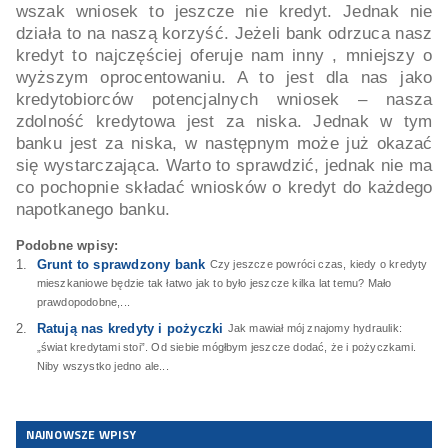
wszak wniosek to jeszcze nie kredyt. Jednak nie
działa to na naszą korzyść. Jeżeli bank odrzuca nasz
kredyt to najczęściej oferuje nam inny , mniejszy o
wyższym oprocentowaniu. A to jest dla nas jako
kredytobiorców potencjalnych wniosek – nasza
zdolność kredytowa jest za niska. Jednak w tym
banku jest za niska, w następnym może już okazać
się wystarczająca. Warto to sprawdzić, jednak nie ma
co pochopnie składać wniosków o kredyt do każdego
napotkanego banku.
Podobne wpisy:
Grunt to sprawdzony bank
Czy jeszcze powróci czas, kiedy o kredyty
mieszkaniowe będzie tak łatwo jak to było jeszcze kilka lat temu? Mało
prawdopodobne,...
Ratują nas kredyty i pożyczki
Jak mawiał mój znajomy hydraulik:
„świat kredytami stoi”. Od siebie mógłbym jeszcze dodać, że i pożyczkami.
Niby wszystko jedno ale...
NAJNOWSZE WPISY