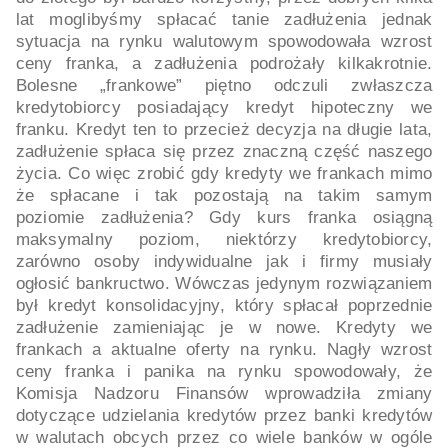
lat moglibyśmy spłacać tanie zadłużenia jednak
sytuacja na rynku walutowym spowodowała wzrost
ceny franka, a zadłużenia podrożały kilkakrotnie.
Bolesne „frankowe” piętno odczuli zwłaszcza
kredytobiorcy posiadający kredyt hipoteczny we
franku. Kredyt ten to przecież decyzja na długie lata,
zadłużenie spłaca się przez znaczną część naszego
życia. Co więc zrobić gdy kredyty we frankach mimo
że spłacane i tak pozostają na takim samym
poziomie zadłużenia? Gdy kurs franka osiągną
maksymalny poziom, niektórzy kredytobiorcy,
zarówno osoby indywidualne jak i firmy musiały
ogłosić bankructwo. Wówczas jedynym rozwiązaniem
był kredyt konsolidacyjny, który spłacał poprzednie
zadłużenie zamieniając je w nowe. Kredyty we
frankach a aktualne oferty na rynku. Nagły wzrost
ceny franka i panika na rynku spowodowały, że
Komisja Nadzoru Finansów wprowadziła zmiany
dotyczące udzielania kredytów przez banki kredytów
w walutach obcych przez co wiele banków w ogóle