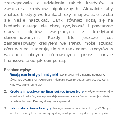
zrezygnowało z udzielenia takich kredytów, a
zwłaszcza kredytów hipotecznych. Aktualnie aby
znaleźć kredyty we frankach czy innej walucie trzeba
się nieźle naszukać. Banki również uczą się na
błędach dlatego nie chcą ryzykować i powtarzać
starych błędów związanych z kredytami
denominowanymi. Każdy kto jeszcze jest
zainteresowany kredytem we franku może szukać
ofert w sieci sugerują się się rankingami kredytów w
walutach obcych oferowanych przez portale
finansowe takie jak comperia.pl
Podobne wpisy:
Ratują nas kredyty i pożyczki
Jak mawiał mój znajomy hydraulik:
„świat kredytami stoi”. Od siebie mógłbym jeszcze dodać, że i pożyczkami.
Niby wszystko jedno ale...
Kredyty inwestycyjne finansujące inwestycje
Kredyty inwestycyjne
to jedne z kredytów, które pozwalają rozwinąć się zarówno małym jak i dużym
przedsiębiorcom. Kredyty dostępne są niemal...
Jak znaleźć tanie kredyty
Jak wyszukać w sieci tanie kredyty? Nie jest
to takie trudne jak na pierwszą myśl się wydaje, otóż wystarczy skorzystać...