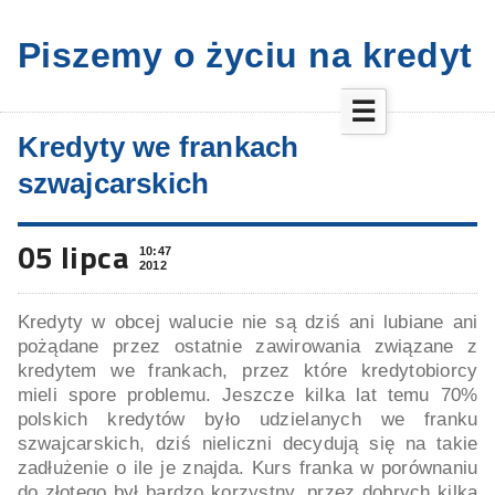
Piszemy o życiu na kredyt
☰
Kredyty we frankach
szwajcarskich
05 lipca
10:47
2012
Kredyty w obcej walucie nie są dziś ani lubiane ani
pożądane przez ostatnie zawirowania związane z
kredytem we frankach, przez które kredytobiorcy
mieli spore problemu. Jeszcze kilka lat temu 70%
polskich kredytów było udzielanych we franku
szwajcarskich, dziś nieliczni decydują się na takie
zadłużenie o ile je znajda. Kurs franka w porównaniu
do złotego był bardzo korzystny, przez dobrych kilka