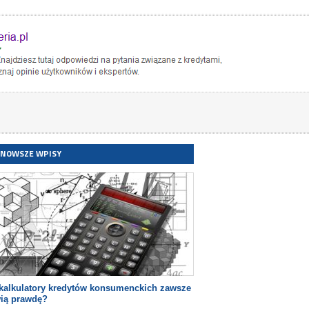
JNOWSZE WPISY
kalkulatory kredytów konsumenckich zawsze
ią prawdę?