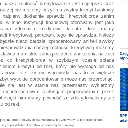
śli nasza zdolność kredytowa nie jest najlepsza oraz
 raczej nie możemy liczyć na zwykły kredyt bankowy
najpierw dokładnie sprawdzi kredytobiorce zanim
ki w innej instytucji finansowej oferowany jest jako
zania zdolności kredytowej klienta. Jeśli mamy
macji kredytowej, parabank tego nie sprawdza. Należy
będzie nieco bardziej oprocentowany aniżeli zwykły
niesprawdzania naszej zdolności kredytowej możemy
ytodawca ma niskie zabezpieczenie zadłużenia narzuci
Czeg
hipo
ez co kredytobiorca w szybszym czasie spłaca
nięciem kredytu od reki, który nie wymaga od nas
tanowić się czy nie wprowadzi nas to w większe
zbyt wysokie oprocentowanie może nas przerosnąć.
nie nie jest w stanie nas przestraszy wybierzmy
jąc się internetowymi rankingami proponowanymi przez
a.pl dzięki nim mamy pewność że zdecydowaliśmy się
u od ręki.
RPP 
ą
Kredyt preferencyjny to inaczej kredyt przyznawany na preferencyjnych
udzi
tszym przykładem kredytów preferencyjnych są więc...