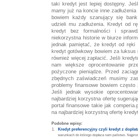
taki kredyt jest lepiej dostępny. Je
mamy już na koncie inne zadłużenia
bowiem każdy szanujący się bank 
udzieli mu zadłużenia. Kredyt od rę
kredyt bez formalności i sprawd
niekorzystna historie w biurze infor
jednak pamiętać, że kredyt od ręki 
kredyt gotówkowy bowiem za luksus 
również więcej zapłacić. Jeśli kred
nam większe oprocentowanie prz
pożyczone pieniądze. Przed zaciąg
zbędnych zaświadczeń musimy zas
problemy finansowe bowiem często 
Jeśli jednak wysokie oprocentowa
najbardziej korzystna ofertę sugeru
portal finansowe takie jak comperi
na najbardziej korzystną ofertę kredyt
Podobne wpisy:
Kredyt preferencyjny czyli kredyt z dopłat
warunkach do którego dopłaca nam państwo. Najpros