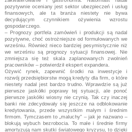
zakwaterowanie i gastronomia. Natomiast nadal
pozytywnie oceniany jest sektor ubezpieczeń i usług
finansowych, ale ta branża niestety nie bywa
decydującym czynnikiem ożywienia wzrostu
gospodarczego.
– Prognozy portfela zamówień i produkcji są nadal
pozytywne, choć ostrożniejsze od formułowanych we
wrześniu. Również nieco bardziej pesymistycznie niż
we wrześniu są prognozy sytuacji finansowej. Nie
zmniejsza się też skala zaplanowanych zwolnień
pracowników – potwierdził ekspert expandera.
Ożywić rynek, zapewnić środki na inwestycje i
rozwój przedsiębiorstw mogą kredyty dla firm, o które
niestety nadal jest bardzo trudno. Wprawdzie są już
pierwsze jaskółki poprawy tej sytuacji, ale ponoć
pierwsze jaskółki wiosny nie czynią. Tak czy inaczej
banki nie zdecydowały się jeszcze na odblokowanie
kredytowania, przede wszystkim małym i średnim
firmom. Tymczasem to „maluchy” – jak je nazwano –
blokują wybuch bezrobocia. To małe i średnie firmy
amortyzują nam skutki światowego kryzysu, to dzięki