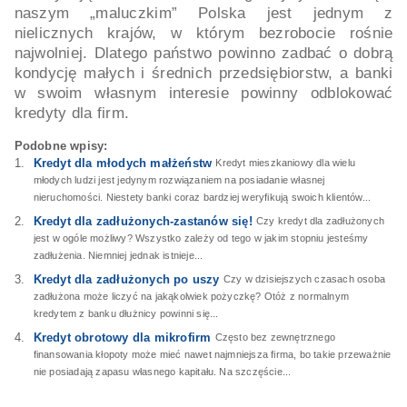
naszym „maluczkim” Polska jest jednym z
nielicznych krajów, w którym bezrobocie rośnie
najwolniej. Dlatego państwo powinno zadbać o dobrą
kondycję małych i średnich przedsiębiorstw, a banki
w swoim własnym interesie powinny odblokować
kredyty dla firm.
Podobne wpisy:
Kredyt dla młodych małżeństw
Kredyt mieszkaniowy dla wielu
młodych ludzi jest jedynym rozwiązaniem na posiadanie własnej
nieruchomości. Niestety banki coraz bardziej weryfikują swoich klientów...
Kredyt dla zadłużonych-zastanów się!
Czy kredyt dla zadłużonych
jest w ogóle możliwy? Wszystko zależy od tego w jakim stopniu jesteśmy
zadłużenia. Niemniej jednak istnieje...
Kredyt dla zadłużonych po uszy
Czy w dzisiejszych czasach osoba
zadłużona może liczyć na jakąkolwiek pożyczkę? Otóż z normalnym
kredytem z banku dłużnicy powinni się...
Kredyt obrotowy dla mikrofirm
Często bez zewnętrznego
finansowania kłopoty może mieć nawet najmniejsza firma, bo takie przeważnie
nie posiadają zapasu własnego kapitału. Na szczęście...