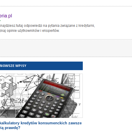
JNOWSZE WPISY
kalkulatory kredytów konsumenckich zawsze
ią prawdę?