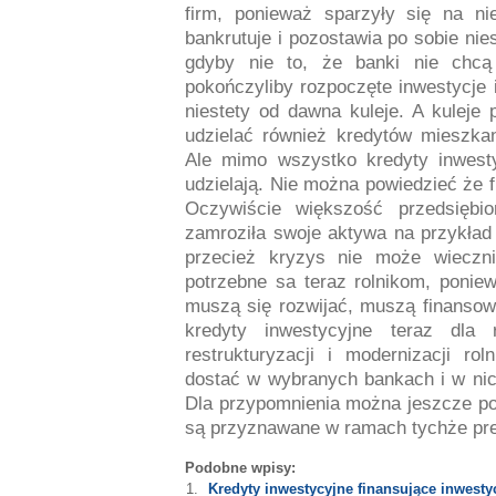
firm, ponieważ sparzyły się na ni
bankrutuje i pozostawia po sobie ni
gdyby nie to, że banki nie chcą
pokończyliby rozpoczęte inwestycje 
niestety od dawna kuleje. A kuleje
udzielać również kredytów mieszka
Ale mimo wszystko kredyty inwesty
udzielają. Nie można powiedzieć że 
Oczywiście większość przedsiębio
zamroziła swoje aktywa na przykład
przecież kryzys nie może wiecznie
potrzebne sa teraz rolnikom, ponie
muszą się rozwijać, muszą finansowa
kredyty inwestycyjne teraz dla 
restrukturyzacji i modernizacji ro
dostać w wybranych bankach i w nich
Dla przypomnienia można jeszcze pod
są przyznawane w ramach tychże pref
Podobne wpisy:
Kredyty inwestycyjne finansujące inwesty