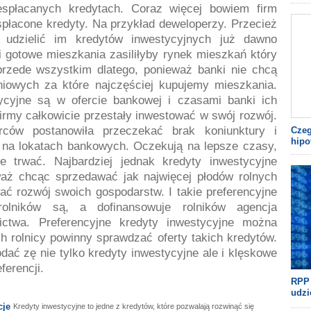
espłacanych kredytach. Coraz więcej bowiem firm
espłacone kredyty. Na przykład deweloperzy. Przecież
 udzielić im kredytów inwestycyjnych już dawno
i gotowe mieszkania zasiliłyby rynek mieszkań który
 przede wszystkim dlatego, ponieważ banki nie chcą
niowych za które najczęściej kupujemy mieszkania.
cyjne są w ofercie bankowej i czasami banki ich
firmy całkowicie przestały inwestować w swój rozwój.
rców postanowiła przeczekać brak koniunktury i
Czeg
hipo
 na lokatach bankowych. Oczekują na lepsze czasy,
 trwać. Najbardziej jednak kredyty inwestycyjne
waż chcąc sprzedawać jak najwięcej płodów rolnych
ć rozwój swoich gospodarstw. I takie preferencyjne
rolników są, a dofinansowuje rolników agencja
lnictwa. Preferencyjne kredyty inwestycyjne można
 rolnicy powinny sprawdzać oferty takich kredytów.
ać zę nie tylko kredyty inwestycyjne ale i klęskowe
erencji.
RPP 
udzi
cje
Kredyty inwestycyjne to jedne z kredytów, które pozwalają rozwinąć się