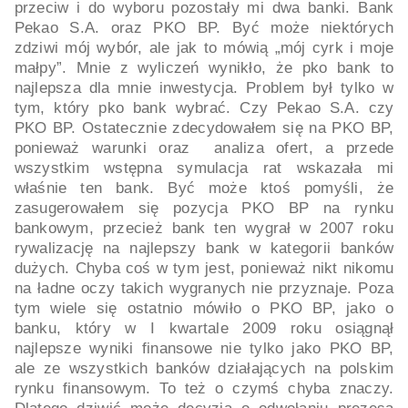
przeciw i do wyboru pozostały mi dwa banki. Bank
Pekao S.A. oraz PKO BP. Być może niektórych
zdziwi mój wybór, ale jak to mówią „mój cyrk i moje
małpy”. Mnie z wyliczeń wynikło, że pko bank to
najlepsza dla mnie inwestycja. Problem był tylko w
tym, który pko bank wybrać. Czy Pekao S.A. czy
PKO BP. Ostatecznie zdecydowałem się na PKO BP,
ponieważ warunki oraz analiza ofert, a przede
wszystkim wstępna symulacja rat wskazała mi
właśnie ten bank. Być może ktoś pomyśli, że
zasugerowałem się pozycja PKO BP na rynku
bankowym, przecież bank ten wygrał w 2007 roku
rywalizację na najlepszy bank w kategorii banków
dużych. Chyba coś w tym jest, ponieważ nikt nikomu
na ładne oczy takich wygranych nie przyznaje. Poza
tym wiele się ostatnio mówiło o PKO BP, jako o
banku, który w I kwartale 2009 roku osiągnął
najlepsze wyniki finansowe nie tylko jako PKO BP,
ale ze wszystkich banków działających na polskim
rynku finansowym. To też o czymś chyba znaczy.