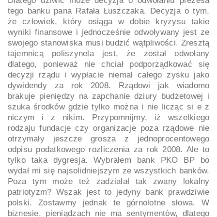
Dlatego dziwić może decyzja o odwołaniu prezesa
tego banku pana Rafała Łuszczaka. Decyzja o tym,
że człowiek, który osiąga w dobie kryzysu takie
wyniki finansowe i jednocześnie odwoływany jest ze
swojego stanowiska musi budzić wątpliwości. Zresztą
tajemnicą poliszynela jest, że został odwołany
dlatego, ponieważ nie chciał podporządkować się
decyzji rządu i wypłacie niemal całego zysku jako
dywidendy za rok 2008. Rządowi jak wiadomo
brakuje pieniędzy na zapchanie dziury budżetowej i
szuka środków gdzie tylko można i nie licząc si e z
niczym i z nikim. Przypomnijmy, iż wszelkiego
rodzaju fundacje czy organizacje poza rządowe nie
otrzymały jeszcze grosza z jednoprocentowego
odpisu podatkowego rozliczenia za rok 2008. Ale to
tylko taka dygresja. Wybrałem bank PKO BP bo
wydał mi się najsolidniejszym ze wszystkich banków.
Poza tym może też zadziałał tak zwany lokalny
patriotyzm? Wszak jest to jedyny bank prawdziwie
polski. Zostawmy jednak te górnolotne słowa. W
biznesie, pieniądzach nie ma sentymentów, dlatego